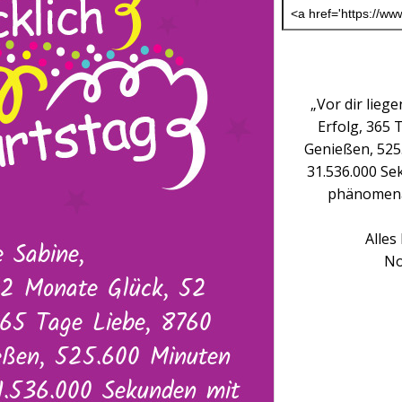
„Vor dir lieg
Erfolg, 365
Genießen, 525
31.536.000 Se
phänomenal
Alles
No