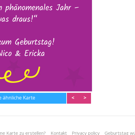
ne ähnliche Karte
<
>
ne Karte zu erstellen?
Kontakt
Privacy policy
Geburtstag w