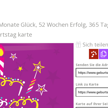
2 Monate Glück, 52 Wochen Erfolg, 365 T
rtstag karte
Sich teilen 
Senden Sie die Ad
Link zu Karte
Karte auf Ihrer Se