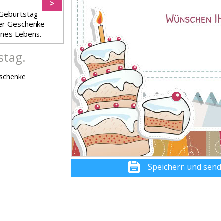
>
 Geburtstag
oler Geschenke
ines Lebens.
stag.
eschenke
Speichern und sen