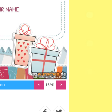
den
<
>
16/41